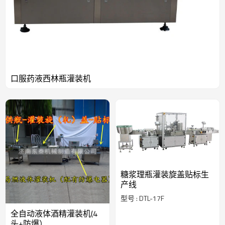
口服药液西林瓶灌装机
糖浆理瓶灌装旋盖贴标生
产线
型号 : DTL-17F
全自动液体酒精灌装机(4
头+防爆）