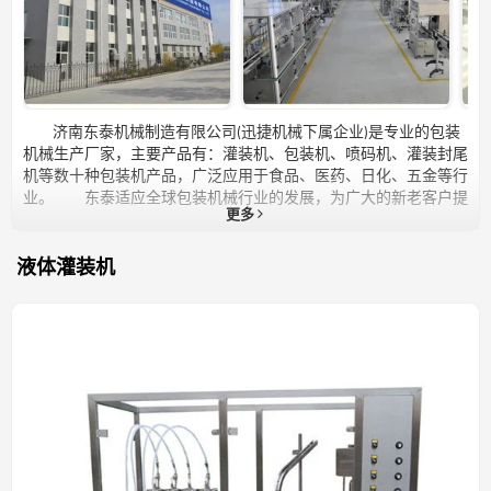
济南东泰机械制造有限公司(迅捷机械下属企业)是专业的包装
机械生产厂家，主要产品有：灌装机、包装机、喷码机、灌装封尾
机等数十种包装机产品，广泛应用于食品、医药、日化、五金等行
业。 东泰适应全球包装机械行业的发展，为广大的新老客户提
更多
供了质优价廉的包装机产品。东泰拥有高尖端的技术人才，拥有高
素质的工作团队，可以及时地为客户提供完善的售后服务。
“专业资格，打造品牌”是东泰的经营目标，“卓越质量，信赖价格”
液体灌装机
是东泰的经营宗旨。东泰在包装机械领域拥有人才、资源、网络、
规模、经验的巨大优势和影响力，成为具有高度竞争力和领先性优
势的全新创业组织。 本公司以质量求生存，以服务求发展，始
终以重合同、守信用为宗旨，设备质优价廉，欢迎广大新老客户来
厂选购！