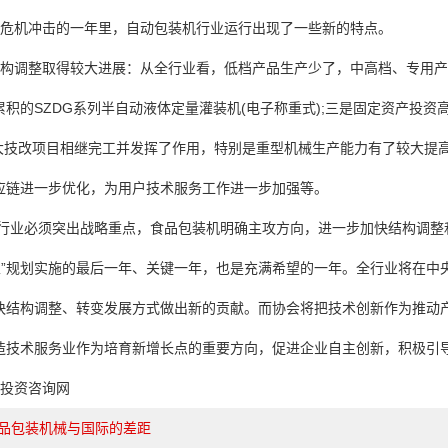
危机冲击的一年里，自动包装机行业运行出现了一些新的特点。
构调整取得较大进展：从全行业看，低档产品生产少了，中高档、专用产
累积的SZDG系列半自动液体定量
灌装机
(电子称重式);三是固定资产投资
批重大技改项目相继完工并发挥了作用，特别是重型机械生产能力有了较大提
应链进一步优化，为用户技术服务工作进一步加强等。
行业必须突出战略重点，食品
包装机
明确主攻方向，进一步加快结构调整
一五”规划实施的最后一年、关键一年，也是充满希望的一年。全行业将在中
快结构调整、转变发展方式做出新的贡献。而协会将把技术创新作为推动
造技术服务业作为培育新增长点的重要方向，促进企业自主创新，积极引
投资咨询网
品包装机械与国际的差距