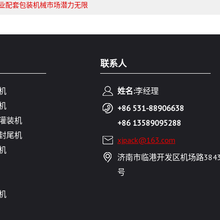
业配套包装机械市场潜力无限
联系人
机
姓名:
李经理
机
+86 531-88906638
灌装机
+86 13589095288
封尾机
xjpack@163.com
机
济南市临港开发区机场路384
号
机