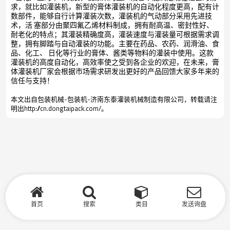
求，就比如灌装机，新型的膏体灌装机的自动化程度更高，配有计
数部件，能够自行计算灌装次数，灌装机的气动部分采用先进技
术，活 塞部分由聚四氟乙烯材料制成，拥有耐高温、密封性好、
耐老化的特点；其灌装精确度高，灌装速度与灌装量可根据需求调
整，拥有脚踏与自动灌装的功能。主要在药品、农药、润滑油、食
品、化工、 日化等行业的膏体、酱类等物料的灌装中使用。这款
灌装机的高度自动化，高效率使之受到各企业的欢迎，在未来，膏
体灌装机厂家会根据市场需求研发出更好的产品回馈大家多年来的
信任与支持！
本文出自包装机械-包装机-济南东泰灌装机械制造有限公司，转载请注
明出http://cn.dongtaipack.com/。
首页
搜索
类目
发送询盘