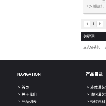
主
1 双侧拉膜
2 包装速度
3 两个独立
1
4 PLC控
操
关键词
立式包装机
NAVIGATION
产品目录
首页
液体灌装
关于我们
油脂灌装
产品列表
辣椒酱料