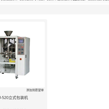
列表
添加到愿望单
J-520立式包装机