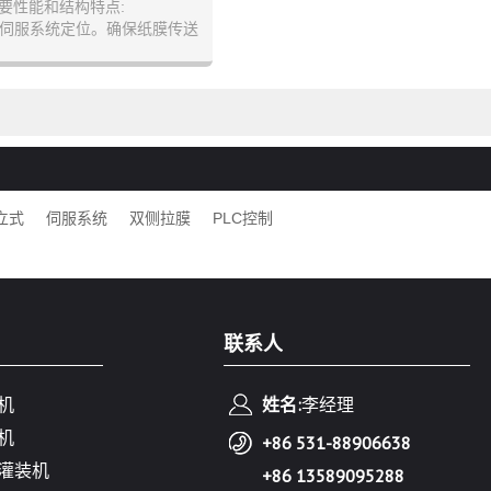
要性能和结构特点:
、伺服系统定位。确保纸膜传送
平稳，成袋平整。
快，最大袋长时速55包/分钟。
封口气缸，具有密封性好，封口
纹路清晰。
制，彩色触膜屏，自动化程度高，
作、维护方便；...
立式
伺服系统
双侧拉膜
PLC控制
联系人
机
姓名:
李经理
机
+86 531-88906638
灌装机
+86 13589095288