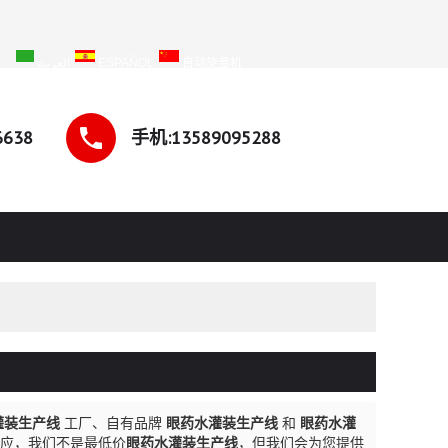
SH
العربية
ESPAÑOL
自动旋盖机
6638
手机:13589095288
灌装生产线
工厂、自有品牌
眼药水灌装生产线
和
眼药水灌
应，我们不是最低价
眼药水灌装生产线
，但我们会为您提供