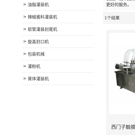
油脂灌装机
更好的服务。
辣椒酱料灌装机
1个结果
橱窗
软管灌装封尾机
旋盖封口机
包装机械
灌粉机
膏体灌装机
西门子触