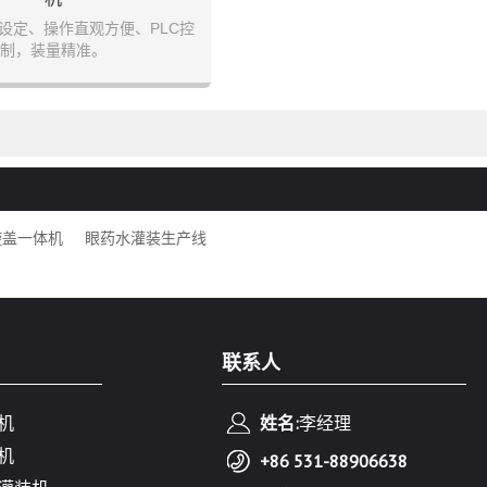
设定、操作直观方便、PLC控
制，装量精准。
制、生产速度任意调节、自动计
数。
动停机功能，无瓶不灌装。
旋盖一体机
眼药水灌装生产线
联系人
机
姓名:
李经理
机
+86 531-88906638