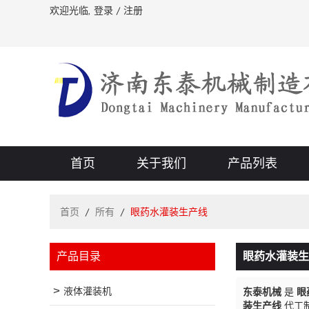
欢迎光临,
登录
/
注册
首页
关于我们
产品列表
首页
/
所有
/
眼药水灌装生产线
产品目录
眼药水灌装生
液体灌装机
东泰机械
是
眼
装生产线
代工