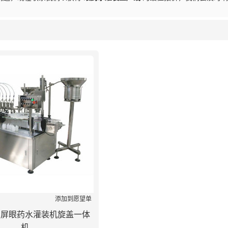
列表
添加到愿望单
摸屏眼药水灌装机旋盖一体
机